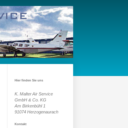
Hier finden Sie uns
K. Malter Air Service
GmbH & Co. KG
Am Birkenbühl 1
91074
Herzogenaurach
Kontakt